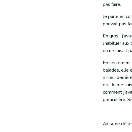
pas faire.
Je parle en co
pouvait pas fa
En gros : j’ava
l’habituer aux
on ne faisait p
En seulement 
balades, elle 
milieu, derrièr
etc. Je me sui
comment j’avai
particulière. S
Ainsi, ne dés