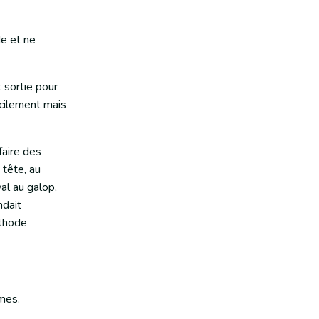
de et ne
t sortie pour
icilement mais
faire des
 tête, au
val au galop,
ndait
éthode
èmes.