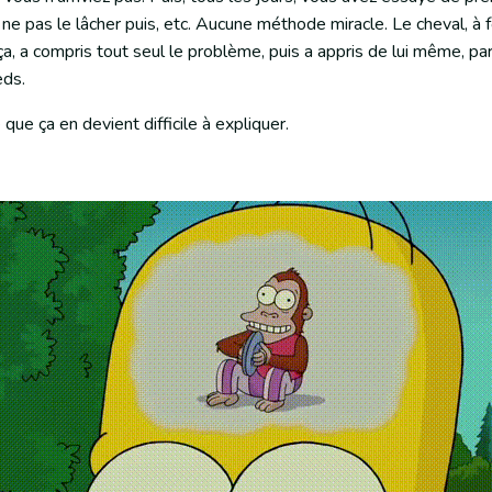
 ne pas le lâcher puis, etc. Aucune méthode miracle. Le cheval, à f
, a compris tout seul le problème, puis a appris de lui même, par
eds.
 que ça en devient difficile à expliquer.