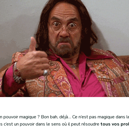
 un pouvoir magique ? Bon bah, déjà… Ce n’est pas magique dans l
is c’est un pouvoir dans le sens où il peut résoudre
tous vos pr