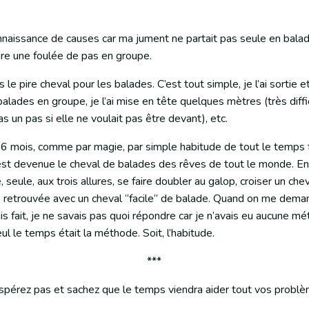
nnaissance de causes car ma jument ne partait pas seule en bala
ire une foulée de pas en groupe.
is le pire cheval pour les balades. C’est tout simple, je l’ai sortie e
 balades en groupe, je l’ai mise en tête quelques mètres (très diff
as un pas si elle ne voulait pas être devant), etc.
6 mois, comme par magie, par simple habitude de tout le temps 
est devenue le cheval de balades des rêves de tout le monde. En
e, seule, aux trois allures, se faire doubler au galop, croiser un che
s retrouvée avec un cheval “facile” de balade. Quand on me dema
s fait, je ne savais pas quoi répondre car je n’avais eu aucune m
eul le temps était la méthode. Soit, l’habitude.
***
espérez pas et sachez que le temps viendra aider tout vos probl