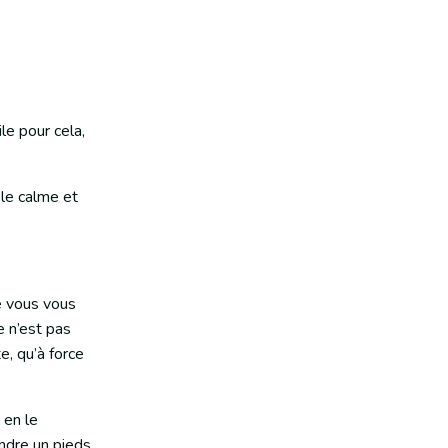
le pour cela,
s le calme et
ue vous vous
e n’est pas
e, qu’à force
 en le
endre un pieds