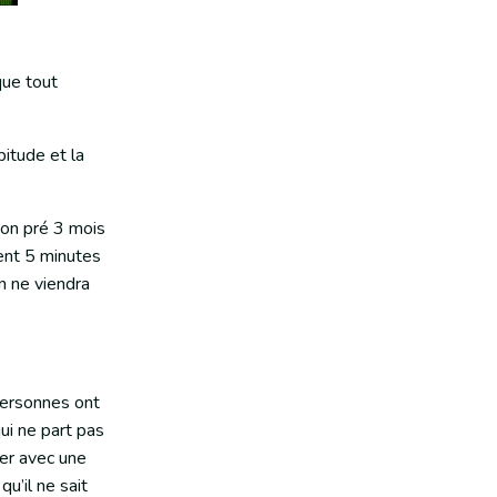
que tout
bitude et la
son pré 3 mois
ment 5 minutes
en ne viendra
personnes ont
qui ne part pas
rer avec une
qu’il ne sait