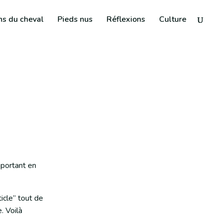
ns du cheval
Pieds nus
Réflexions
Culture
important en
ticle” tout de
. Voilà