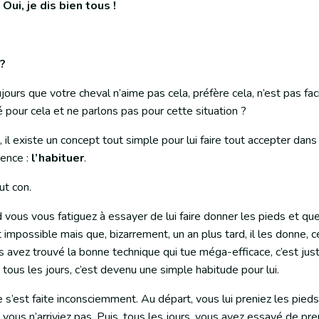
 Oui, je dis bien tous !
?
jours que votre cheval n’aime pas cela, préfère cela, n’est pas faci
 pour cela et ne parlons pas pour cette situation ?
t, il existe un concept tout simple pour lui faire tout accepter dan
ience :
l’habituer
.
out con.
 vous vous fatiguez à essayer de lui faire donner les pieds et q
t impossible mais que, bizarrement, un an plus tard, il les donne, c
 avez trouvé la bonne technique qui tue méga-efficace, c’est just
 tous les jours, c’est devenu une simple habitude pour lui.
 s’est faite inconsciemment. Au départ, vous lui preniez les pieds
 vous n’arriviez pas. Puis, tous les jours, vous avez essayé de pr