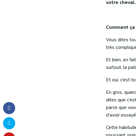
votre cheval.
Comment ça 
Vous dites tou
très compliqué
Et bien, en fai
surtout, la pat
Et oui, c’est t
En gros, quand
dites que c’es
parce que vous
d’avoir essayé
Cette habitude
poussant, puis